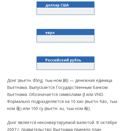
доллар США
евро
Российский рубль
Донг (вьетн. đồng, тьы-ном 銅) — денежная единица
Вьетнама. Выпускается Государственным банком
Вьетнама. Обозначается символами ₫ или VND.
Формально подразделяется на 10 хао (вьетн. hào, тьы-
ном 毫) или 100 су (вьетн. xu, тьы-ном 樞).
Донг является неконвертируемой валютой. В октябре
2007 г. правительство Вьетнама приняло план