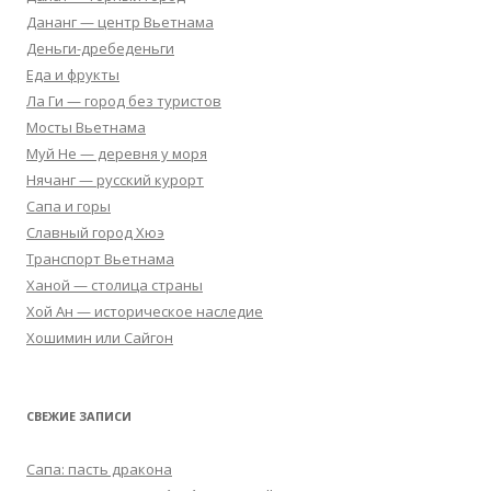
Дананг — центр Вьетнама
Деньги-дребеденьги
Еда и фрукты
Ла Ги — город без туристов
Мосты Вьетнама
Муй Не — деревня у моря
Нячанг — русский курорт
Сапа и горы
Славный город Хюэ
Транспорт Вьетнама
Ханой — столица страны
Хой Ан — историческое наследие
Хошимин или Сайгон
СВЕЖИЕ ЗАПИСИ
Сапа: пасть дракона