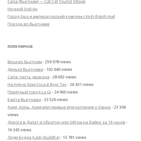
Cапа (Вьетнам) — Cát Cát Tourist Village
Ночной Хой Ан
Город Хюэ и императорский комплекс Kinh thành Huế
Поезда во Вьетнаме
ПОПУЛЯРНОЕ
Виза во Вьетнам
- 259 978 views
Деньги Вьетнама
- 102 640 views
Сапа: пасть дракона
- 28 692 views
На плече Христоса в Вунг Тау
- 26 431 views
Приятный город La Gi
- 24 960 views
Карта Вьетнама
- 23 526 views
Азия, грязь, Азия или первые впечатления о Ханое
- 23 306
views
Дорога в Далат и обратно или 340 км на байке за 14 часов
-
16 343 views
Леди Будда (Lady Buddha)
- 13 781 views