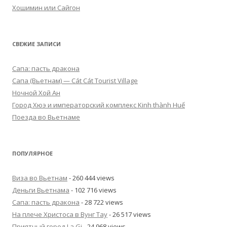
Хошимин или Сайгон
СВЕЖИЕ ЗАПИСИ
Сапа: пасть дракона
Cапа (Вьетнам) — Cát Cát Tourist Village
Ночной Хой Ан
Город Хюэ и императорский комплекс Kinh thành Huế
Поезда во Вьетнаме
ПОПУЛЯРНОЕ
Виза во Вьетнам
- 260 444 views
Деньги Вьетнама
- 102 716 views
Сапа: пасть дракона
- 28 722 views
На плече Христоса в Вунг Тау
- 26 517 views
Приятный город La Gi
- 24 968 views