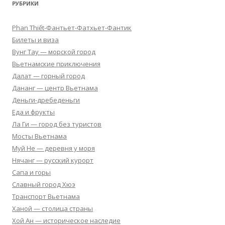
РУБРИКИ
Phan Thiết-Фантьет-Фатхьет-Фантик
Билеты и виза
Вунг Тау — морской город
Вьетнамские приключения
Далат — горный город
Дананг — центр Вьетнама
Деньги-дребеденьги
Еда и фрукты
Ла Ги — город без туристов
Мосты Вьетнама
Муй Не — деревня у моря
Нячанг — русский курорт
Сапа и горы
Славный город Хюэ
Транспорт Вьетнама
Ханой — столица страны
Хой Ан — историческое наследие