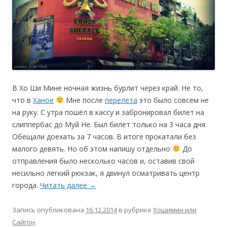
В Хо Ши Мине ночная жизнь бурлит через край. Не то,
что в
Ханое
Мне после
перелета
это было совсем не
на руку. С утра пошёл в кассу и забронировал билет на
слиппербас до Муй Не. Был билет только на 3 часа дня.
Обещали доехать за 7 часов. В итоге прокатали без
малого девять. Но об этом напишу отдельно
До
отправления было несколько часов и, оставив свой
несильно легкий рюкзак, я двинул осматривать центр
города.
Читать далее
→
Запись опубликована
16.12.2014
в рубрике
Хошимин или
Сайгон
.