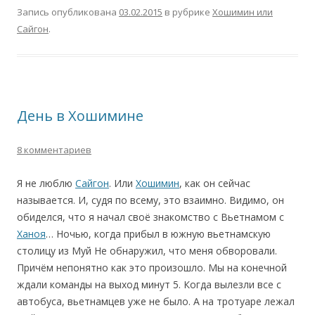
Запись опубликована
03.02.2015
в рубрике
Хошимин или
Сайгон
.
День в Хошимине
8 комментариев
Я не люблю
Сайгон
. Или
Хошимин
, как он сейчас
называется. И, судя по всему, это взаимно. Видимо, он
обиделся, что я начал своё знакомство с Вьетнамом с
Ханоя
… Ночью, когда прибыл в южную вьетнамскую
столицу из Муй Не обнаружил, что меня обворовали.
Причём непонятно как это произошло. Мы на конечной
ждали команды на выход минут 5. Когда вылезли все с
автобуса, вьетнамцев уже не было. А на тротуаре лежал