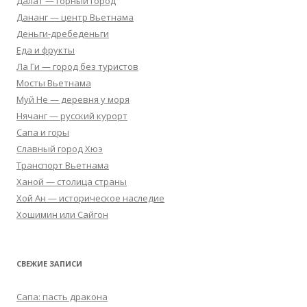
Далат — горный город
Дананг — центр Вьетнама
Деньги-дребеденьги
Еда и фрукты
Ла Ги — город без туристов
Мосты Вьетнама
Муй Не — деревня у моря
Нячанг — русский курорт
Сапа и горы
Славный город Хюэ
Транспорт Вьетнама
Ханой — столица страны
Хой Ан — историческое наследие
Хошимин или Сайгон
СВЕЖИЕ ЗАПИСИ
Сапа: пасть дракона