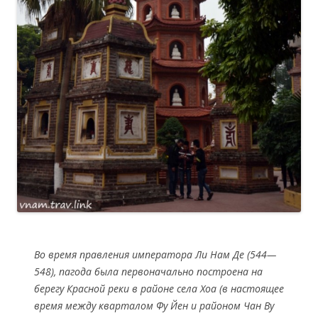
Во время правления императора Ли Нам Де (544—
548), пагода была первоначально построена на
берегу Красной реки в районе села Хоа (в настоящее
время между кварталом Фу Йен и районом Чан Ву