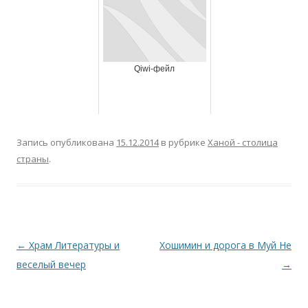
Qiwi-фейл
Запись опубликована
15.12.2014
в рубрике
Ханой - столица
страны
.
Навигация по записям
←
Храм Литературы и
Хошимин и дорога в Муй Не
веселый вечер
→