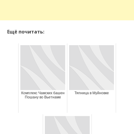
Ещё почитать:
Комплекс Чамских башен
Тяпница в Муйновке
Пошану во Вьетнаме