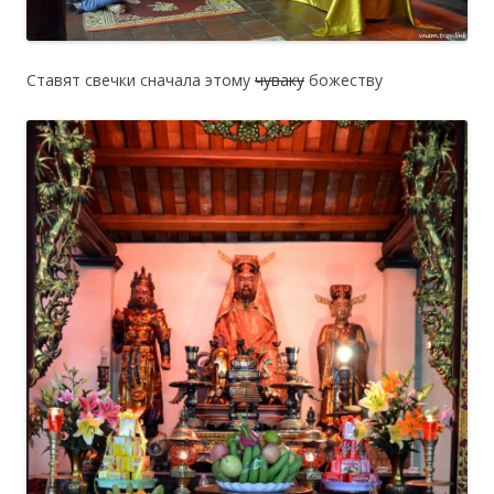
Ставят свечки сначала этому
чуваку
божеству