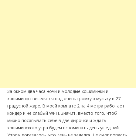
За окном два часа ночи и молодые хошиминки и
хошиминцы веселятся под очень громкую музыку в 27-
градусной жаре. В моей комнате 2 на 4 метра работает
кондёр и не слабый Wi-Fi. Значит, вместо того, чтоб
мирно посапывать себе в две дырочки и ждать
хошиминского утра будем вспоминать день ушедший.
Утром показалось, что день не задался. Не смог попасть