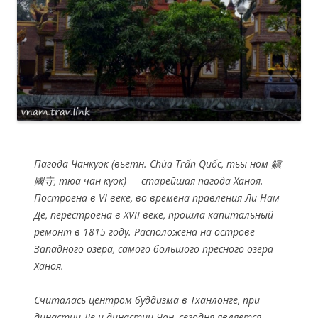
Пагода Чанкуок (вьетн. Chùa Trấn Quốc, тьы-ном 鎭
國寺, тюа чан куок) — старейшая пагода Ханоя.
Построена в VI веке, во времена правления Ли Нам
Де, перестроена в XVII веке, прошла капитальный
ремонт в 1815 году. Расположена на острове
Западного озера, самого большого пресного озера
Ханоя.
Считалась центром буддизма в Тханлонге, при
династии Ле и династии Чан, сегодня является