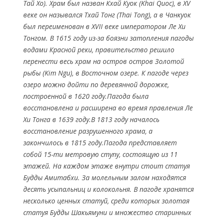
Тай Хо). Храм был назван Кхай Куок (Khai Quoc), в XV
веке он назывался Тхай Тонг (Thai Tong), а в Чанкуок
был переименован в XVII веке императором Ле Хи
Тонгом. В 1615 году из-за боязни затопления пагоды
водами Красной реки, правительство решило
перенести весь храм на остров остров Золотой
рыбы (Kim Ngu), в Восточном озере. К пагоде через
озеро можно дойти по деревянной дорожке,
построенной в 1620 году.Пагода была
восстановлена и расширена во время правления Ле
Хи Тонга в 1639 году.В 1813 году началось
восстановление разрушенного храма, а
закончилось в 1815 году.Пагода представляет
собой 15-ти метровую ступу, состоящую из 11
этажей. На каждом этаже внутри стоит статуя
Будды Амитабхи. За молельным залом находятся
десять усыпальниц и колокольня. В пагоде хранятся
несколько ценных статуй, среди которых золотая
статуя Будды Шакьямуни и множество старинных