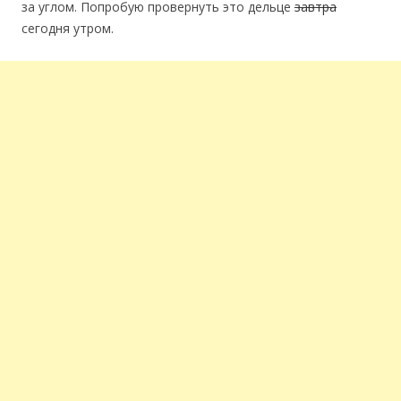
за углом. Попробую провернуть это дельце
завтра
сегодня утром.