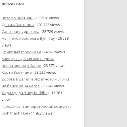
ПОПУЛЯРНОЕ
Виза во Вьетнам
- 260 536 views
Деньги Вьетнама
- 102 728 views
Сапа: пасть дракона
- 28 729 views
На плече Христоса в Вунг Тау
- 26 538
views
Приятный город La Gi
- 24 970 views
Азия, грязь, Азия или первые
впечатления о Ханое
- 23 572 views
Карта Вьетнама
- 23 526 views
Дорога в Далат и обратно или 340 км
на байке за 14 часов
- 16 349 views
Леди Будда (Lady Buddha)
- 13 783
views
Город Хюэ и императорский комплекс
Kinh thành Huế
- 11 922 views