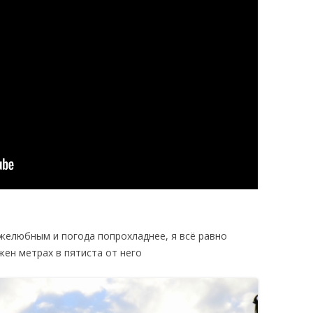
желюбным и погода попрохладнее, я всё равно
ен метрах в пятиста от него