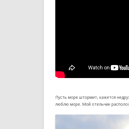
Пусть море штормит, кажется недру
люблю море. Мой отельчик располож