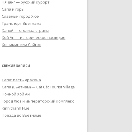
Нячанг — русский курорт
Сапа и горы
Славный город Хюэ
Транспорт Вьетнама
Ханой — столица страны
Хой Ан — историческое наследие
Хошимин или Сайгон
СВЕЖИЕ ЗАПИСИ
Сапа: пасть дракона
Cапа (Вьетнам) — Cát Cát Tourist Village
Ночной Хой Ан
Город Хюэ и императорский комплекс
Kinh thành Huế
Поезда во Вьетнаме